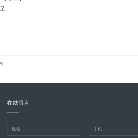
？
布
在线留言