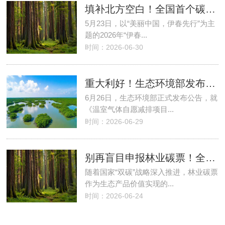
填补北方空白！全国首个碳汇“质检平台”落户伊春，打通林业碳汇“南北大通道”
5月23日，以“美丽中国，伊春先行”为主
题的2026年“伊春...
时间：2026-06-30
重大利好！生态环境部发布造林、红树林碳汇方法学修订征求意见稿！碳汇项目迎来新机遇
6月26日，生态环境部正式发布公告，就
《温室气体自愿减排项目...
时间：2026-06-29
别再盲目申报林业碳票！全套办理流程、必备材料一次性梳理，少走半年弯路
随着国家“双碳”战略深入推进，林业碳票
作为生态产品价值实现的...
时间：2026-06-24